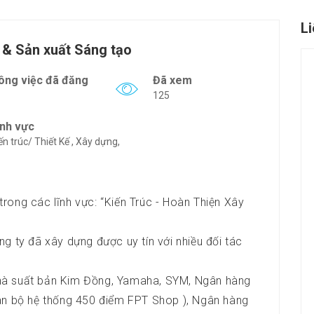
L
 & Sản xuất Sáng tạo
ông việc đã đăng
Đã xem
125
ĩnh vực
ến trúc/ Thiết Kế , Xây dựng,
rong các lĩnh vực: “Kiến Trúc - Hoàn Thiện Xây
g ty đã xây dựng được uy tín với nhiều đối tác
hà suất bản Kim Đồng, Yamaha, SYM, Ngân hàng
àn bộ hệ thống 450 điểm FPT Shop ), Ngân hàng