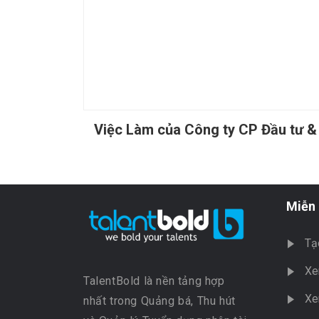
Việc Làm của Công ty CP Đầu tư &
Miễn 
Tạ
Xe
TalentBold là nền tảng hợp
Xe
nhất trong Quảng bá, Thu hút