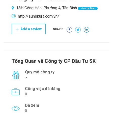
18H Cộng Hòa, Phường 4, Tân Bình
View on Map
http://sumikura.com.vn/
Add a review
SHARE:
Tổng Quan về Công ty CP Đầu Tư SK
Quy mô công ty
>
Công việc đã đăng
0
Đã xem
0