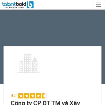
4.5
Công ty CP ĐT TM và Xây