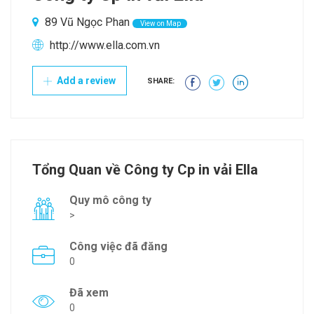
89 Vũ Ngọc Phan
View on Map
http://www.ella.com.vn
Add a review
SHARE:
Tổng Quan về Công ty Cp in vải Ella
Quy mô công ty
>
Công việc đã đăng
0
Đã xem
0