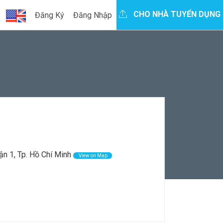
CHO NHÀ TUYỂN DỤNG
Đăng Ký
Đăng Nhập
n 1, Tp. Hồ Chí Minh
View on Map