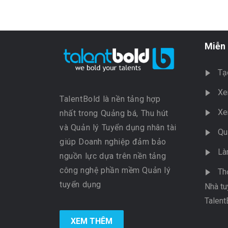
Miễn 
Tạ
Xe
TalentBold là nền tảng hợp
Xe
nhất trong Quảng bá, Thu hút
và Quản lý Tuyển dụng nhân tài
Qu
giúp Doanh nghiệp đảm bảo
Là
nguồn lực dựa trên nền tảng
công nghệ phần mềm Quản lý
Th
tuyển dụng
Nhà tu
Talent
XEM THÊM