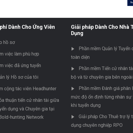
phí Dành Cho Ứng Viên
Giải pháp Dành Cho Nhà 
Dụng
o hồ sơ
Phần mềm Quản lý Tuyển 
m việc làm phù hợp
toàn diện
m việc đã ứng tuyển
Phần mềm Tiến cử nhân tài
ản lý Hồ sơ của tôi
bộ và từ chuyên gia bên ngoài
Phần mềm Đánh giá phân l
m cộng tác viên Headhunter
mức độ ổn định từng nhân sự 
ỏa thuận tiến cử nhân tài giữa
khi tuyển dụng
yển dụng và Chuyên gia tại
Giải pháp Cho Thuê trợ lý 
Bold-hunting Network
dụng chuyên nghiệp RPO