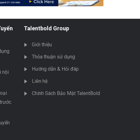
Tuyển
Talentbold Group
Giới thiệu
dụng
Thỏa thuận sử dụng
Hướng dẫn & Hỏi đáp
 nội
Liên hệ
oại
Chính Sách Bảo Mật TalentBold
trước
tuyển