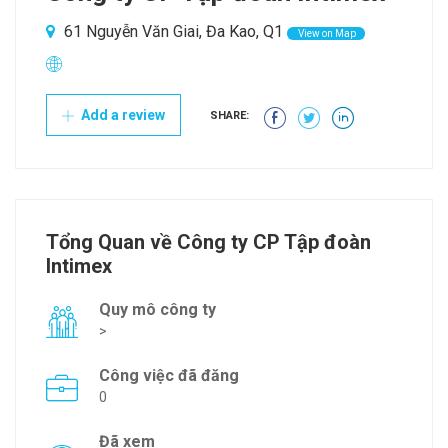
61 Nguyễn Văn Giai, Đa Kao, Q1
View on Map
Add a review
SHARE:
Tổng Quan về Công ty CP Tập đoàn
Intimex
Quy mô công ty
>
Công việc đã đăng
0
Đã xem