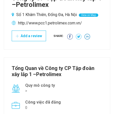
–Petrolimex
Số 1 Khâm Thiên, Đống Đa, Hà Nội
View on Map
http://www.pcc1.petrolimex.com.vn/
Add a review
SHARE:
Tổng Quan về Công ty CP Tập đoàn
xây lắp 1 –Petrolimex
Quy mô công ty
>
Công việc đã đăng
0