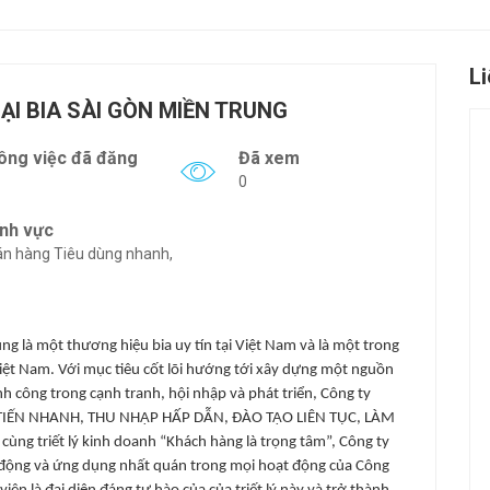
L
ẠI BIA SÀI GÒN MIỀN TRUNG
ông việc đã đăng
Đã xem
0
ĩnh vực
n hàng Tiêu dùng nhanh,
rung
là một thương hiệu bia uy tín tại Việt Nam và là một trong
Việt Nam. Với mục tiêu cốt lõi hướng tới xây dựng một nguồn
h công trong cạnh tranh, hội nhập và phát triển, Công ty
G TIẾN NHANH, THU NHẬP HẤP DẪN, ĐÀO TẠO LIÊN TỤC, LÀM
 triết lý kinh doanh “Khách hàng là trọng tâm”, Công ty
 động và ứng dụng nhất quán trong mọi hoạt động của Công