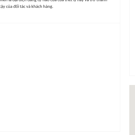
viên là đại diện đáng tự hào của của triết lý này và trở thành
ậy của đối tác và khách hàng.