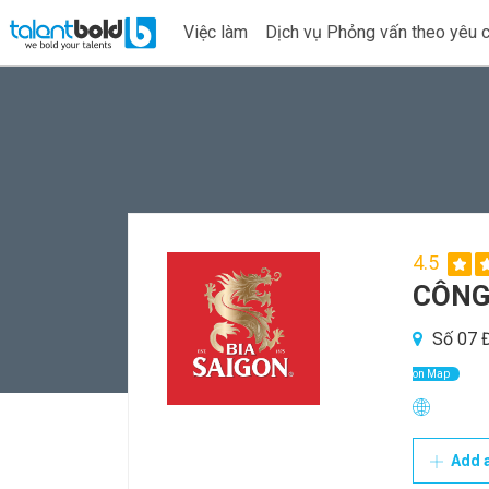
Việc làm
Dịch vụ Phỏng vấn theo yêu 
4.5
CÔNG
Số 07 Đ
on Map
Add a