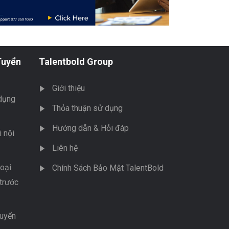
Tuyển
Talentbold Group
Giới thiệu
dụng
Thỏa thuận sử dụng
Hướng dẫn & Hỏi đáp
 nội
Liên hệ
oại
Chính Sách Bảo Mật TalentBold
trước
tuyển