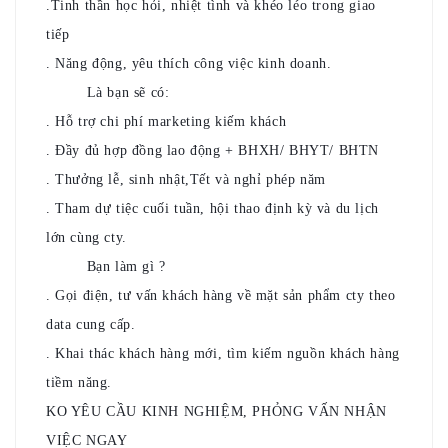
.Tinh thần học hỏi, nhiệt tình và khéo léo trong giao
tiếp
. Năng động, yêu thích công việc kinh doanh.
Là bạn sẽ có:
✌️
✌️
. Hỗ trợ chi phí marketing kiếm khách
. Đầy đủ hợp đồng lao động + BHXH/ BHYT/ BHTN
. Thưởng lễ, sinh nhật,Tết và nghỉ phép năm
. Tham dự tiệc cuối tuần, hội thao định kỳ và du lịch
lớn cùng cty.
Bạn làm gì ?
🤟
🤟
. Gọi điện, tư vấn khách hàng về mặt sản phẩm cty theo
data cung cấp.
. Khai thác khách hàng mới, tìm kiếm nguồn khách hàng
tiềm năng.
KO YÊU CẦU KINH NGHIỆM, PHỎNG VẤN NHẬN
VIỆC NGAY