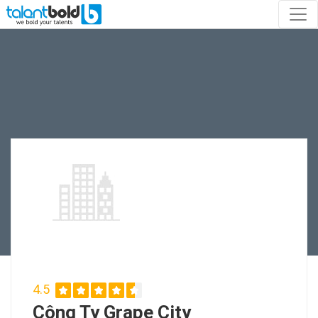
4.5
Công Ty Grape City