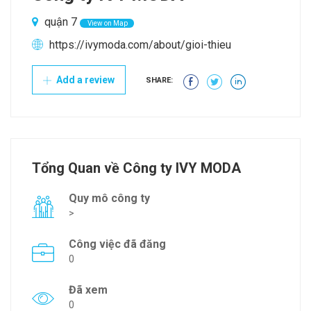
quận 7
View on Map
https://ivymoda.com/about/gioi-thieu
Add a review
SHARE:
Tổng Quan về Công ty IVY MODA
Quy mô công ty
>
Công việc đã đăng
0
Đã xem
0