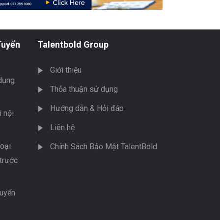
Tuyển
Talentbold Group
Giới thiệu
dụng
Thỏa thuận sử dụng
Hướng dẫn & Hỏi đáp
 nội
Liên hệ
oại
Chính Sách Bảo Mật TalentBold
trước
tuyển