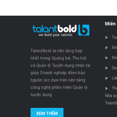
Miễn 
Tạ
Xe
TalentBold là nền tảng hợp
Xe
nhất trong Quảng bá, Thu hút
và Quản lý Tuyển dụng nhân tài
Qu
giúp Doanh nghiệp đảm bảo
Là
nguồn lực dựa trên nền tảng
công nghệ phần mềm Quản lý
Th
tuyển dụng
Nhà tu
Talent
XEM THÊM