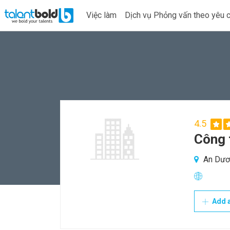
Việc làm
Dịch vụ Phỏng vấn theo yêu 
4.5
Công 
An Dươn
Add a