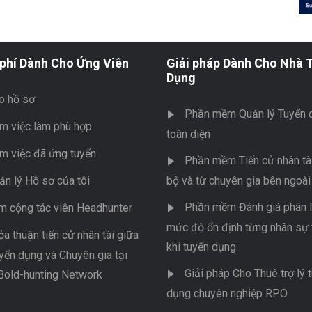
phí Dành Cho Ứng Viên
Giải pháp Dành Cho Nhà 
Dụng
o hồ sơ
Phần mềm Quản lý Tuyển 
m việc làm phù hợp
toàn diện
m việc đã ứng tuyển
Phần mềm Tiến cử nhân tài
ản lý Hồ sơ của tôi
bộ và từ chuyên gia bên ngoài
Phần mềm Đánh giá phân l
m cộng tác viên Headhunter
mức độ ổn định từng nhân sự 
ỏa thuận tiến cử nhân tài giữa
khi tuyển dụng
yển dụng và Chuyên gia tại
Giải pháp Cho Thuê trợ lý 
Bold-hunting Network
dụng chuyên nghiệp RPO