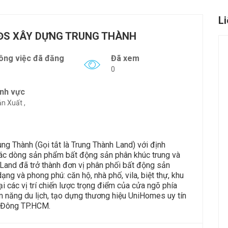
L
BĐS XÂY DỰNG TRUNG THÀNH
ông việc đã đăng
Đã xem
0
ĩnh vực
n Xuất ,
 Thành (Gọi tắt là Trung Thành Land) với định
 các dòng sản phẩm bất động sản phân khúc trung và
Land đã trở thành đơn vị phân phối bất động sản
g và phong phú: căn hộ, nhà phố, vila, biệt thự, khu
ại các vị trí chiến lược trọng điểm của cửa ngõ phía
m năng du lịch, tạo dựng thương hiệu UniHomes uy tín
a Đông TP.HCM.