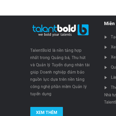
Miễn 
Tạ
Xe
TalentBold là nền tảng hợp
Xe
nhất trong Quảng bá, Thu hút
và Quản lý Tuyển dụng nhân tài
Qu
giúp Doanh nghiệp đảm bảo
Là
nguồn lực dựa trên nền tảng
công nghệ phần mềm Quản lý
Th
tuyển dụng
Nhà tu
Talent
XEM THÊM