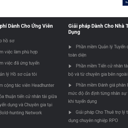
phí Dành Cho Ứng Viên
Giải pháp Dành Cho Nhà 
Dụng
o hồ sơ
Phần mềm Quản lý Tuyển 
m việc làm phù hợp
toàn diện
m việc đã ứng tuyển
Phần mềm Tiến cử nhân tài
ản lý Hồ sơ của tôi
bộ và từ chuyên gia bên ngoài
Phần mềm Đánh giá phân l
m cộng tác viên Headhunter
mức độ ổn định từng nhân sự 
ỏa thuận tiến cử nhân tài giữa
khi tuyển dụng
yển dụng và Chuyên gia tại
Giải pháp Cho Thuê trợ lý 
Bold-hunting Network
dụng chuyên nghiệp RPO