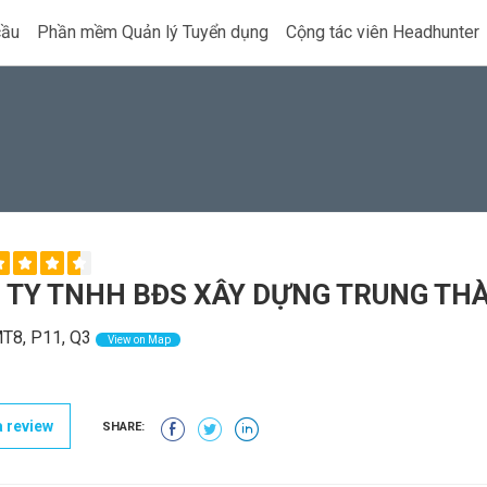
cầu
Phần mềm Quản lý Tuyển dụng
Cộng tác viên Headhunter
 TY TNHH BĐS XÂY DỰNG TRUNG TH
T8, P11, Q3
View on Map
 review
SHARE: