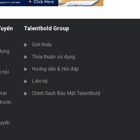
Tuyển
Talentbold Group
Giới thiệu
dụng
Thỏa thuận sử dụng
Hướng dẫn & Hỏi đáp
 nội
Liên hệ
oại
Chính Sách Bảo Mật TalentBold
trước
tuyển