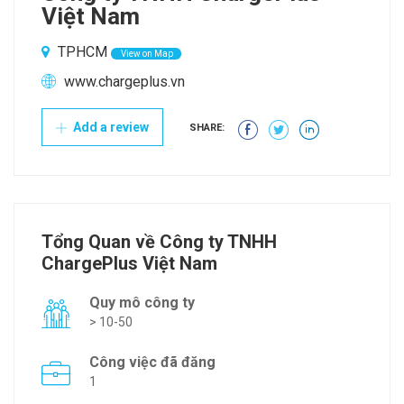
Việt Nam
TPHCM
View on Map
www.chargeplus.vn
Add a review
SHARE:
Tổng Quan về Công ty TNHH
ChargePlus Việt Nam
Quy mô công ty
> 10-50
Công việc đã đăng
1