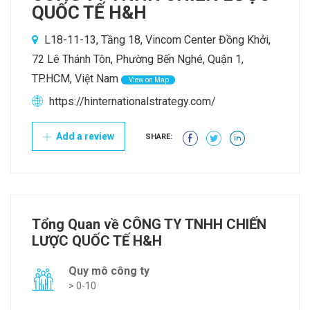
QUỐC TẾ H&H
L18-11-13, Tầng 18, Vincom Center Đồng Khởi,
72 Lê Thánh Tôn, Phường Bến Nghé, Quận 1,
TP.HCM, Việt Nam
View on Map
https://hinternationalstrategy.com/
Add a review
SHARE:
Tổng Quan về CÔNG TY TNHH CHIẾN
LƯỢC QUỐC TẾ H&H
Quy mô công ty
> 0-10