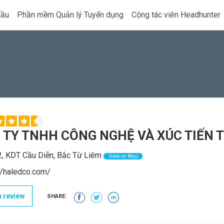
cầu
Phần mềm Quản lý Tuyển dụng
Cộng tác viên Headhunter
 TY TNHH CÔNG NGHỆ VÀ XÚC TIẾN
, KDT Cầu Diễn, Bắc Từ Liêm
View on Map
//haledco.com/
 review
SHARE: