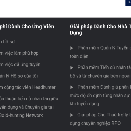
phí Dành Cho Ứng Viên
Giải pháp Dành Cho Nhà 
Dụng
o hồ sơ
Phần mềm Quản lý Tuyển 
m việc làm phù hợp
toàn diện
m việc đã ứng tuyển
Phần mềm Tiến cử nhân tài
ản lý Hồ sơ của tôi
bộ và từ chuyên gia bên ngoài
Phần mềm Đánh giá phân l
m cộng tác viên Headhunter
mức độ ổn định từng nhân sự 
ỏa thuận tiến cử nhân tài giữa
khi tuyển dụng
yển dụng và Chuyên gia tại
Giải pháp Cho Thuê trợ lý 
Bold-hunting Network
dụng chuyên nghiệp RPO