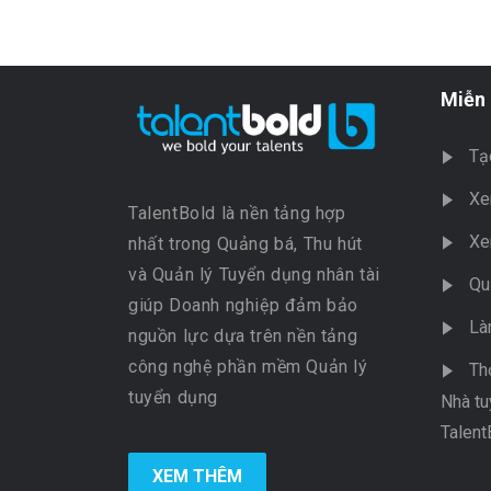
Miễn 
Tạ
Xe
TalentBold là nền tảng hợp
Xe
nhất trong Quảng bá, Thu hút
và Quản lý Tuyển dụng nhân tài
Qu
giúp Doanh nghiệp đảm bảo
Là
nguồn lực dựa trên nền tảng
công nghệ phần mềm Quản lý
Th
tuyển dụng
Nhà tu
Talent
XEM THÊM