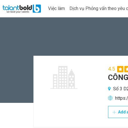
Việc làm
Dịch vụ Phỏng vấn theo yêu 
4.5
CÔNG
Số 3 D2
https:
Add a