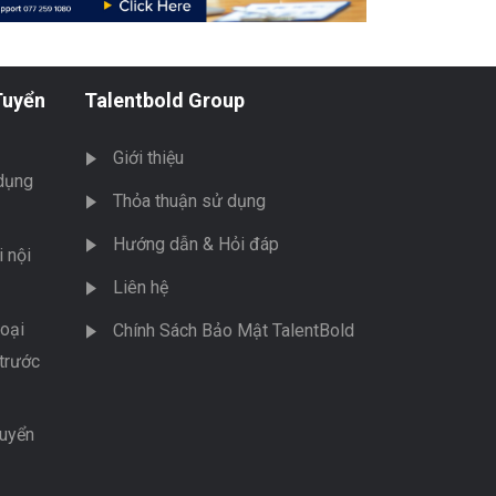
Tuyển
Talentbold Group
Giới thiệu
dụng
Thỏa thuận sử dụng
Hướng dẫn & Hỏi đáp
 nội
Liên hệ
oại
Chính Sách Bảo Mật TalentBold
trước
tuyển