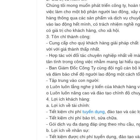
Chúng tôi mong muốn phát triển công ty, hoàn 
việc làm cho một bộ phận người lao động, xây
hàng thông qua các sản phẩm và dịch vụ chuyê
vào lao động hết mình, có trách nhiệm nghề ng
có giá trị cho khách hàng, cho xã hội.
3. Tôn chỉ thành công:
- Cung cấp cho quý khách hàng giải pháp chất l
vời với giá thành thấp nhất.
- Hợp tác với đối tác chuyên nghiệp nhất về máy
tân tình trong công việc nhằm mang lại hiểu quả
- Ban Giám Đốc Công Ty cùng đội ngũ cán bộ l
và đảm bảo chế độ người lao động một cách tốt
- Tập trung vào con người:
o Luôn luôn lắng nghe ý kiến của khách hàng và
o Luôn luôn nâng cao và đào tạo chình độ chu
4. Lợi ích khách hàng:
a. Lợi ích về tài chính:
- Tiết kiệm chi phí
tuyển dụng
, đào tạo và các 
- Tiết kiệm chi phí bảo trì, sửa chữa.
- Gói dịch vụ đa dạng đáp ứng theo nhu cầu, n
b. Lợi ích về nhân sự:
- Tiết kiệm được chi phí tuyển dụng, đảo tạo v