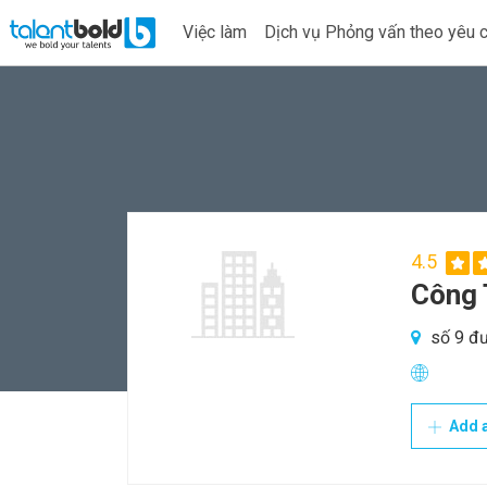
Việc làm
Dịch vụ Phỏng vấn theo yêu 
4.5
Công 
số 9 đư
Add a