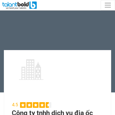
4.5
Công ty tnhh dịch vụ địa ốc