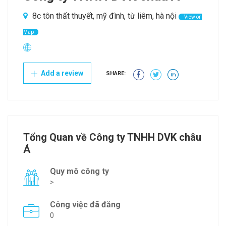
8c tôn thất thuyết, mỹ đình, từ liêm, hà nội
View on
Map
Add a review
SHARE:
Tổng Quan về Công ty TNHH DVK châu
Á
Quy mô công ty
>
Công việc đã đăng
0