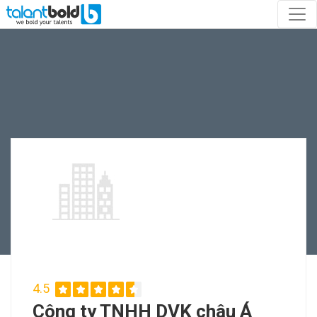
4.5
Công ty TNHH DVK châu Á