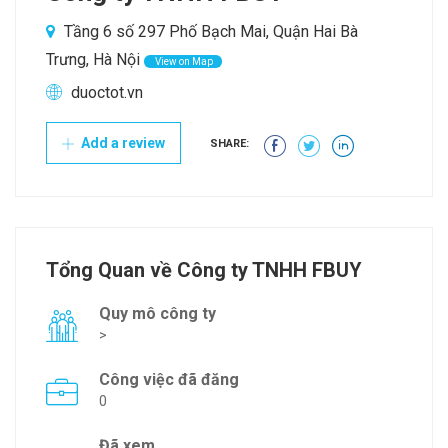
Tầng 6 số 297 Phố Bạch Mai, Quận Hai Bà
Trưng, Hà Nội
View on Map
duoctot.vn
Add a review
SHARE:
Tổng Quan về Công ty TNHH FBUY
Quy mô công ty
>
Công việc đã đăng
0
Đã xem