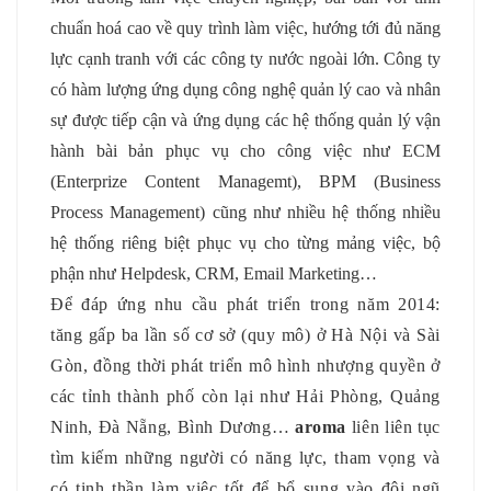
chuẩn hoá cao về quy trình làm việc, hướng tới đủ năng
lực cạnh tranh với các công ty nước ngoài lớn. Công ty
có hàm lượng ứng dụng công nghệ quản lý cao và nhân
sự được tiếp cận và ứng dụng các hệ thống quản lý vận
hành bài bản phục vụ cho công việc như ECM
(Enterprize Content Managemt), BPM (Business
Process Management) cũng như nhiều hệ thống nhiều
hệ thống riêng biệt phục vụ cho từng mảng việc, bộ
phận như Helpdesk, CRM, Email Marketing…
Để đáp ứng nhu cầu phát triển trong năm 2014:
tăng gấp ba lần số cơ sở (quy mô) ở Hà Nội và Sài
Gòn, đồng thời phát triển mô hình nhượng quyền ở
các tỉnh thành phố còn lại như Hải Phòng, Quảng
Ninh, Đà Nẵng, Bình Dương…
aroma
liên liên tục
tìm kiếm những người có năng lực, tham vọng và
có tinh thần làm việc tốt để bổ sung vào đội ngũ