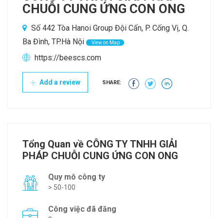
CHUỖI CUNG ỨNG CON ONG
Số 442 Tòa Hanoi Group Đội Cấn, P. Cống Vị, Q.
Ba Đình, TP.Hà Nội
View on Map
https://beescs.com
Add a review
SHARE:
Tổng Quan về CÔNG TY TNHH GIẢI
PHÁP CHUỖI CUNG ỨNG CON ONG
Quy mô công ty
> 50-100
Công việc đã đăng