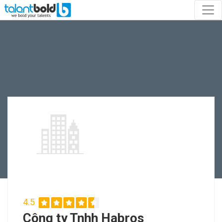
4.5
Công ty Tnhh Habros