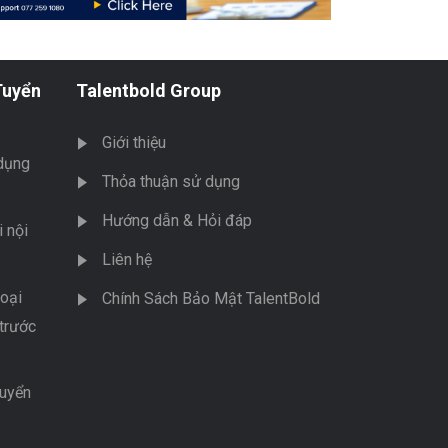
Tuyển
Talentbold Group
Giới thiệu
dụng
Thỏa thuận sử dụng
Hướng dẫn & Hỏi đáp
 nội
Liên hệ
oại
Chính Sách Bảo Mật TalentBold
trước
tuyển