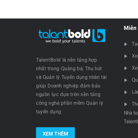
Miễn 
Tạ
Xe
TalentBold là nền tảng hợp
Xe
nhất trong Quảng bá, Thu hút
và Quản lý Tuyển dụng nhân tài
Qu
giúp Doanh nghiệp đảm bảo
Là
nguồn lực dựa trên nền tảng
công nghệ phần mềm Quản lý
Th
tuyển dụng
Nhà tu
Talent
XEM THÊM