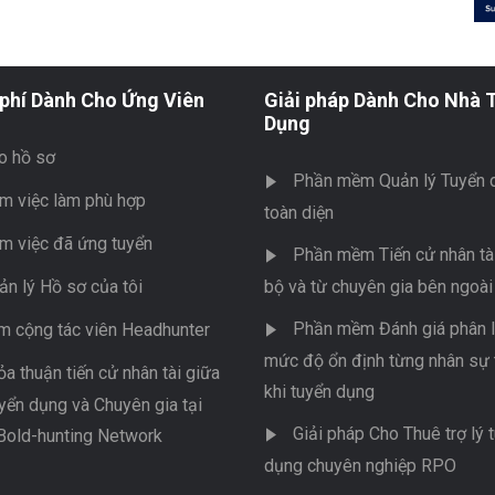
phí Dành Cho Ứng Viên
Giải pháp Dành Cho Nhà 
Dụng
o hồ sơ
Phần mềm Quản lý Tuyển 
m việc làm phù hợp
toàn diện
m việc đã ứng tuyển
Phần mềm Tiến cử nhân tài
ản lý Hồ sơ của tôi
bộ và từ chuyên gia bên ngoài
Phần mềm Đánh giá phân l
m cộng tác viên Headhunter
mức độ ổn định từng nhân sự 
ỏa thuận tiến cử nhân tài giữa
khi tuyển dụng
yển dụng và Chuyên gia tại
Giải pháp Cho Thuê trợ lý 
Bold-hunting Network
dụng chuyên nghiệp RPO