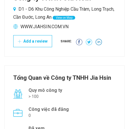
D1 - D6 Khu Công Nghiệp Cầu Tràm, Long Trạch,
Cần Đước, Long An
View on Map
WWW.JIAHSIN.COM.VN
Add a review
SHARE:
Tổng Quan về Công ty TNHH Jia Hsin
Quy mô công ty
> 100
Công việc đã đăng
0
Đã xem