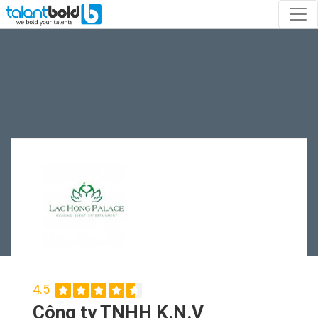
4.5
Công ty TNHH K.N.V