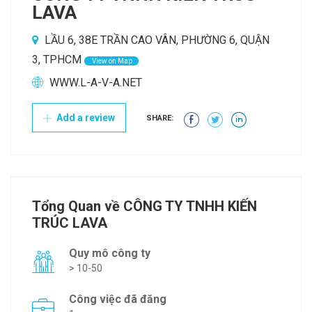
LAVA
LẦU 6, 38E TRẦN CAO VÂN, PHƯỜNG 6, QUẬN
3, TPHCM
View on Map
WWW.L-A-V-A.NET
Add a review
SHARE:
Tổng Quan về CÔNG TY TNHH KIẾN
TRÚC LAVA
Quy mô công ty
> 10-50
Công việc đã đăng