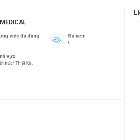
L
-MEDICAL
ông việc đã đăng
Đã xem
0
ĩnh vực
ến trúc/ Thiết Kế ,