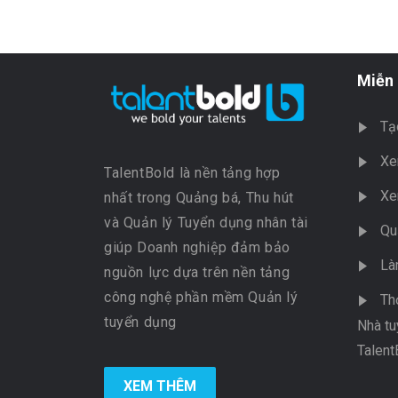
Miễn 
Tạ
Xe
TalentBold là nền tảng hợp
Xe
nhất trong Quảng bá, Thu hút
và Quản lý Tuyển dụng nhân tài
Qu
giúp Doanh nghiệp đảm bảo
Là
nguồn lực dựa trên nền tảng
công nghệ phần mềm Quản lý
Th
tuyển dụng
Nhà tu
Talent
XEM THÊM