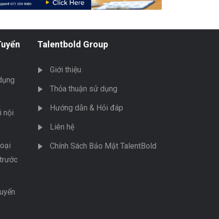
Tuyển
Talentbold Group
Giới thiệu
dụng
Thỏa thuận sử dụng
Hướng dẫn & Hỏi đáp
 nội
Liên hệ
oại
Chính Sách Bảo Mật TalentBold
trước
tuyển