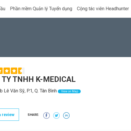
cầu
Phần mềm Quản lý Tuyển dụng
Cộng tác viên Headhunter
 TY TNHH K-MEDICAL
 Lê Văn Sỹ, P.1, Q. Tân Bình
View on Map
 review
SHARE: