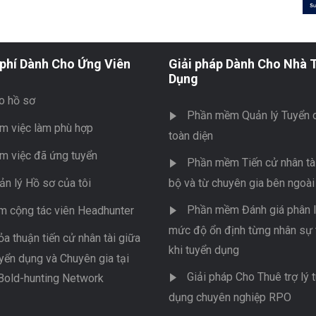
phí Dành Cho Ứng Viên
Giải pháp Dành Cho Nhà 
Dụng
o hồ sơ
Phần mềm Quản lý Tuyển 
m việc làm phù hợp
toàn diện
m việc đã ứng tuyển
Phần mềm Tiến cử nhân tài
ản lý Hồ sơ của tôi
bộ và từ chuyên gia bên ngoài
Phần mềm Đánh giá phân l
m cộng tác viên Headhunter
mức độ ổn định từng nhân sự 
ỏa thuận tiến cử nhân tài giữa
khi tuyển dụng
yển dụng và Chuyên gia tại
Giải pháp Cho Thuê trợ lý 
Bold-hunting Network
dụng chuyên nghiệp RPO