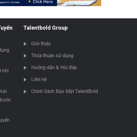
Tuyển
Talentbold Group
Giới thiệu
dụng
Thỏa thuận sử dụng
Hướng dẫn & Hỏi đáp
 nội
Liên hệ
oại
Chính Sách Bảo Mật TalentBold
trước
tuyển