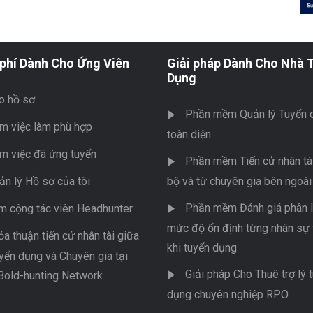
phí Dành Cho Ứng Viên
Giải pháp Dành Cho Nhà 
Dụng
o hồ sơ
Phần mềm Quản lý Tuyển 
m việc làm phù hợp
toàn diện
m việc đã ứng tuyển
Phần mềm Tiến cử nhân tài
ản lý Hồ sơ của tôi
bộ và từ chuyên gia bên ngoài
Phần mềm Đánh giá phân l
m cộng tác viên Headhunter
mức độ ổn định từng nhân sự 
ỏa thuận tiến cử nhân tài giữa
khi tuyển dụng
yển dụng và Chuyên gia tại
Giải pháp Cho Thuê trợ lý 
Bold-hunting Network
dụng chuyên nghiệp RPO