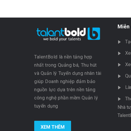
Miễn 
Tạ
Xe
TalentBold là nền tảng hợp
Xe
nhất trong Quảng bá, Thu hút
và Quản lý Tuyển dụng nhân tài
Qu
giúp Doanh nghiệp đảm bảo
Là
nguồn lực dựa trên nền tảng
công nghệ phần mềm Quản lý
Th
tuyển dụng
Nhà tu
Talent
XEM THÊM