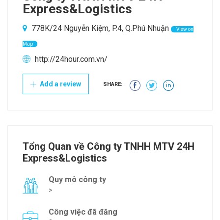
Express&Logistics
778K/24 Nguyễn Kiệm, P.4, Q.Phú Nhuận
View on
Map
http://24hour.com.vn/
Add a review
SHARE:
Tổng Quan về Công ty TNHH MTV 24H
Express&Logistics
Quy mô công ty
>
Công việc đã đăng