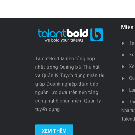
Miễn 
Tạ
Xe
TalentBold là nền tảng hợp
Xe
nhất trong Quảng bá, Thu hút
và Quản lý Tuyển dụng nhân tài
Qu
giúp Doanh nghiệp đảm bảo
Là
nguồn lực dựa trên nền tảng
công nghệ phần mềm Quản lý
Th
tuyển dụng
Nhà tu
Talent
XEM THÊM