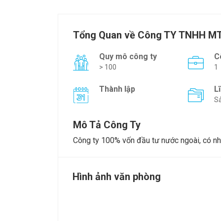
Tổng Quan về Công TY TNHH MT
Quy mô công ty
C
> 100
1
Thành lập
L
Sả
Mô Tả Công Ty
Công ty 100% vốn đầu tư nước ngoài, có nhiề
Hình ảnh văn phòng