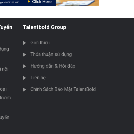
Tuyển
Talentbold Group
Giới thiệu
dụng
Thỏa thuận sử dụng
Hướng dẫn & Hỏi đáp
 nội
Liên hệ
oại
Chính Sách Bảo Mật TalentBold
trước
tuyển