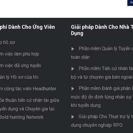
phí Dành Cho Ứng Viên
Giải pháp Dành Cho Nhà 
Dụng
o hồ sơ
Phần mềm Quản lý Tuyển 
m việc làm phù hợp
toàn diện
m việc đã ứng tuyển
Phần mềm Tiến cử nhân tài
ản lý Hồ sơ của tôi
bộ và từ chuyên gia bên ngoài
Phần mềm Đánh giá phân l
m cộng tác viên Headhunter
mức độ ổn định từng nhân sự 
ỏa thuận tiến cử nhân tài giữa
khi tuyển dụng
yển dụng và Chuyên gia tại
Giải pháp Cho Thuê trợ lý 
Bold-hunting Network
dụng chuyên nghiệp RPO