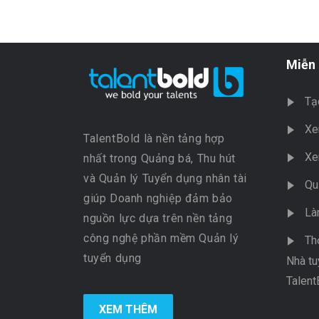
Miễn 
Tạ
Xe
TalentBold là nền tảng hợp
Xe
nhất trong Quảng bá, Thu hút
và Quản lý Tuyển dụng nhân tài
Qu
giúp Doanh nghiệp đảm bảo
Là
nguồn lực dựa trên nền tảng
công nghệ phần mềm Quản lý
Th
tuyển dụng
Nhà tu
Talent
XEM THÊM