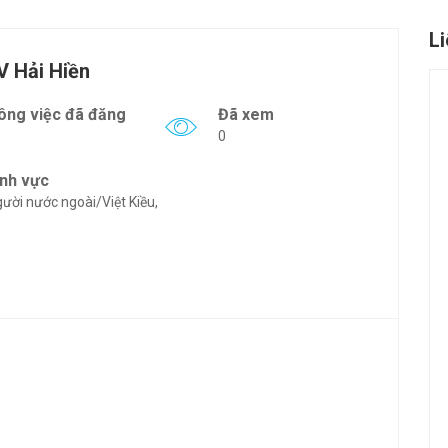
L
 Hải Hiền
ông việc đã đăng
Đã xem
0
ĩnh vực
ười nước ngoài/Việt Kiều,