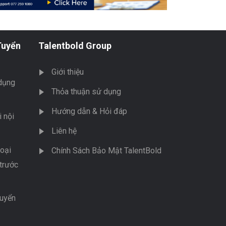
Tuyển
Talentbold Group
Giới thiệu
dụng
Thỏa thuận sử dụng
Hướng dẫn & Hỏi đáp
 nội
Liên hệ
oại
Chính Sách Bảo Mật TalentBold
trước
tuyển