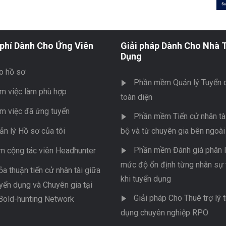
phí Dành Cho Ứng Viên
Giải pháp Dành Cho Nhà 
Dụng
o hồ sơ
Phần mềm Quản lý Tuyển 
m việc làm phù hợp
toàn diện
m việc đã ứng tuyển
Phần mềm Tiến cử nhân tài
ản lý Hồ sơ của tôi
bộ và từ chuyên gia bên ngoài
Phần mềm Đánh giá phân l
m cộng tác viên Headhunter
mức độ ổn định từng nhân sự 
ỏa thuận tiến cử nhân tài giữa
khi tuyển dụng
yển dụng và Chuyên gia tại
Giải pháp Cho Thuê trợ lý 
Bold-hunting Network
dụng chuyên nghiệp RPO