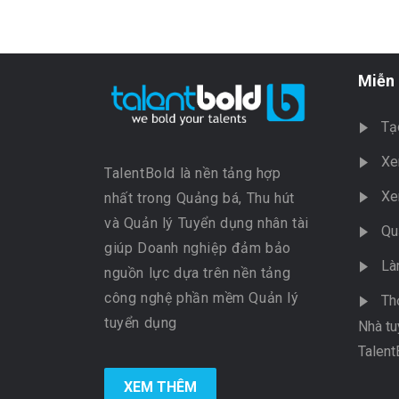
Miễn 
Tạ
Xe
TalentBold là nền tảng hợp
Xe
nhất trong Quảng bá, Thu hút
và Quản lý Tuyển dụng nhân tài
Qu
giúp Doanh nghiệp đảm bảo
Là
nguồn lực dựa trên nền tảng
công nghệ phần mềm Quản lý
Th
tuyển dụng
Nhà tu
Talent
XEM THÊM