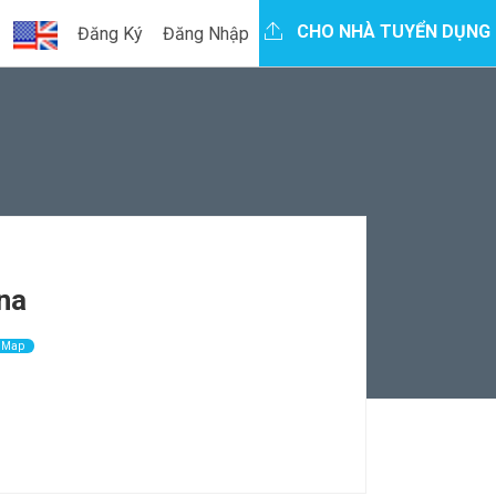
CHO NHÀ TUYỂN DỤNG
Đăng Ký
Đăng Nhập
na
n Map