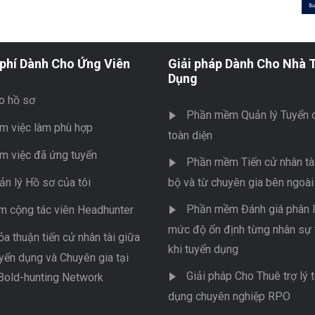
phí Dành Cho Ứng Viên
Giải pháp Dành Cho Nhà 
Dụng
o hồ sơ
Phần mềm Quản lý Tuyển 
m việc làm phù hợp
toàn diện
m việc đã ứng tuyển
Phần mềm Tiến cử nhân tài
ản lý Hồ sơ của tôi
bộ và từ chuyên gia bên ngoài
Phần mềm Đánh giá phân l
m cộng tác viên Headhunter
mức độ ổn định từng nhân sự 
ỏa thuận tiến cử nhân tài giữa
khi tuyển dụng
yển dụng và Chuyên gia tại
Giải pháp Cho Thuê trợ lý 
Bold-hunting Network
dụng chuyên nghiệp RPO