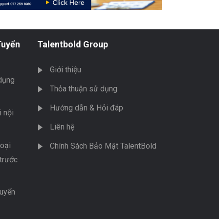
Tuyển
Talentbold Group
Giới thiệu
dụng
Thỏa thuận sử dụng
Hướng dẫn & Hỏi đáp
 nội
Liên hệ
oại
Chính Sách Bảo Mật TalentBold
trước
tuyển