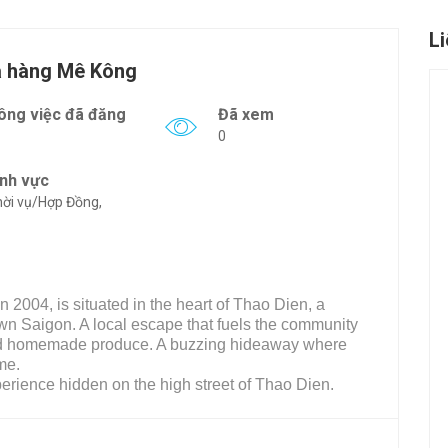
L
à hàng Mê Kông
ông việc đã đăng
Đã xem
0
ĩnh vực
ời vụ/Hợp Đồng,
2004, is situated in the heart of Thao Dien, a
n Saigon. A local escape that fuels the community
rced homemade produce. A buzzing hideaway where
me.
rience hidden on the high street of Thao Dien.