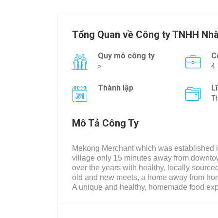
Tổng Quan về Công ty TNHH Nh
Quy mô công ty
C
>
4
Thành lập
L
Th
Mô Tả Công Ty
Mekong Merchant which was established in 
village only 15 minutes away from downtow
over the years with healthy, locally sou
old and new meets, a home away from ho
A unique and healthy, homemade food expe