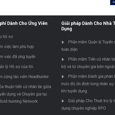
phí Dành Cho Ứng Viên
Giải pháp Dành Cho Nhà 
Dụng
o hồ sơ
Phần mềm Quản lý Tuyển 
m việc làm phù hợp
toàn diện
m việc đã ứng tuyển
Phần mềm Tiến cử nhân tài
ản lý Hồ sơ của tôi
bộ và từ chuyên gia bên ngoài
Phần mềm Đánh giá phân l
m cộng tác viên Headhunter
mức độ ổn định từng nhân sự 
ỏa thuận tiến cử nhân tài giữa
khi tuyển dụng
yển dụng và Chuyên gia tại
Giải pháp Cho Thuê trợ lý 
Bold-hunting Network
dụng chuyên nghiệp RPO