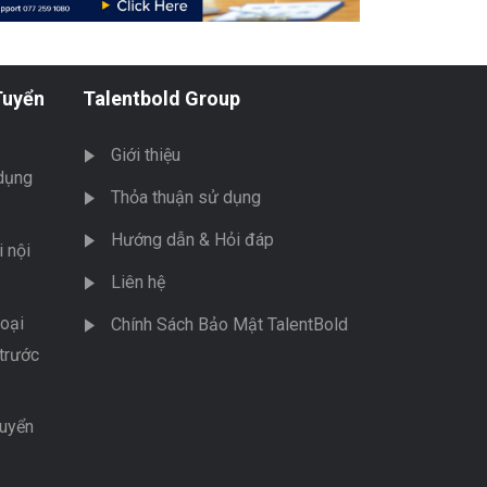
Tuyển
Talentbold Group
Giới thiệu
dụng
Thỏa thuận sử dụng
Hướng dẫn & Hỏi đáp
 nội
Liên hệ
oại
Chính Sách Bảo Mật TalentBold
trước
tuyển