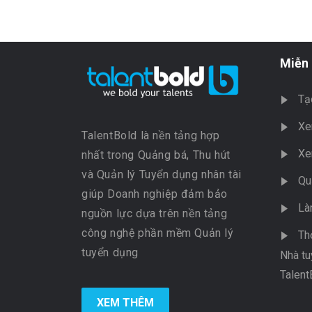
Miễn 
Tạ
Xe
TalentBold là nền tảng hợp
Xe
nhất trong Quảng bá, Thu hút
và Quản lý Tuyển dụng nhân tài
Qu
giúp Doanh nghiệp đảm bảo
Là
nguồn lực dựa trên nền tảng
công nghệ phần mềm Quản lý
Th
tuyển dụng
Nhà tu
Talent
XEM THÊM