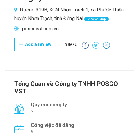
Đường 319B, KCN Nhơn Trạch 1, xã Phước Thiền,
huyện Nhơn Trạch, tỉnh Đồng Nai
View on Map
poscovst.com.vn
Add a review
SHARE:
Tổng Quan về Công ty TNHH POSCO
VST
Quy mô công ty
>
Công việc đã đăng
5