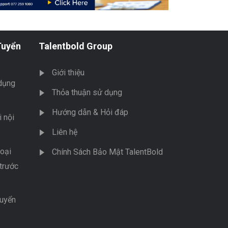
Tuyển
Talentbold Group
Giới thiệu
dụng
Thỏa thuận sử dụng
Hướng dẫn & Hỏi đáp
 nội
Liên hệ
oại
Chính Sách Bảo Mật TalentBold
trước
tuyển