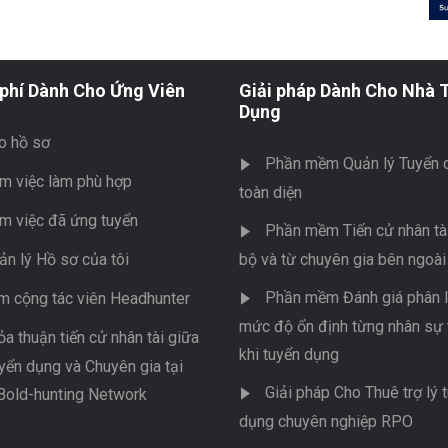
phí Dành Cho Ứng Viên
Giải pháp Dành Cho Nhà 
Dụng
o hồ sơ
Phần mềm Quản lý Tuyển 
m việc làm phù hợp
toàn diện
m việc đã ứng tuyển
Phần mềm Tiến cử nhân tài
ản lý Hồ sơ của tôi
bộ và từ chuyên gia bên ngoài
Phần mềm Đánh giá phân l
m cộng tác viên Headhunter
mức độ ổn định từng nhân sự 
ỏa thuận tiến cử nhân tài giữa
khi tuyển dụng
yển dụng và Chuyên gia tại
Giải pháp Cho Thuê trợ lý 
Bold-hunting Network
dụng chuyên nghiệp RPO