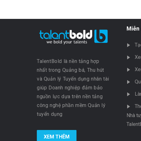
Miễn 
Tạ
Xe
TalentBold là nền tảng hợp
Xe
nhất trong Quảng bá, Thu hút
và Quản lý Tuyển dụng nhân tài
Qu
giúp Doanh nghiệp đảm bảo
Là
nguồn lực dựa trên nền tảng
công nghệ phần mềm Quản lý
Th
tuyển dụng
Nhà tu
Talent
XEM THÊM