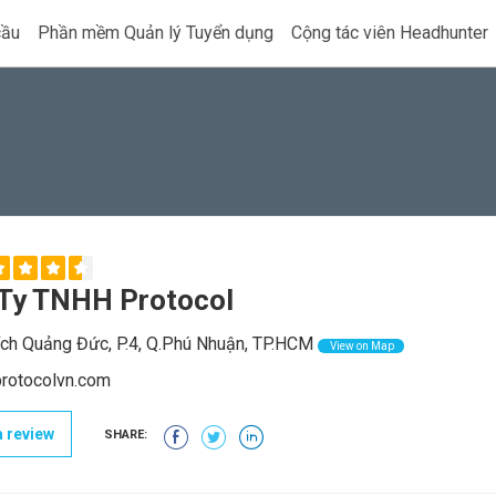
cầu
Phần mềm Quản lý Tuyển dụng
Cộng tác viên Headhunter
Ty TNHH Protocol
ch Quảng Đức, P.4, Q.Phú Nhuận, TP.HCM
View on Map
rotocolvn.com
 review
SHARE: