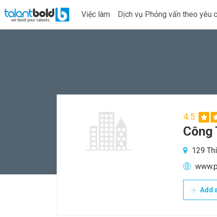
Việc làm
Dịch vụ Phỏng vấn theo yêu 
4.5
Công 
129 Thí
www.p
Add a