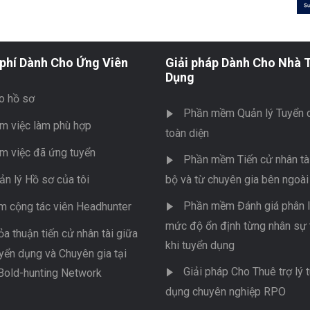
phí Dành Cho Ứng Viên
Giải pháp Dành Cho Nhà 
Dụng
o hồ sơ
Phần mềm Quản lý Tuyển 
m việc làm phù hợp
toàn diện
m việc đã ứng tuyển
Phần mềm Tiến cử nhân tài
ản lý Hồ sơ của tôi
bộ và từ chuyên gia bên ngoài
Phần mềm Đánh giá phân l
m cộng tác viên Headhunter
mức độ ổn định từng nhân sự 
ỏa thuận tiến cử nhân tài giữa
khi tuyển dụng
yển dụng và Chuyên gia tại
Giải pháp Cho Thuê trợ lý 
Bold-hunting Network
dụng chuyên nghiệp RPO