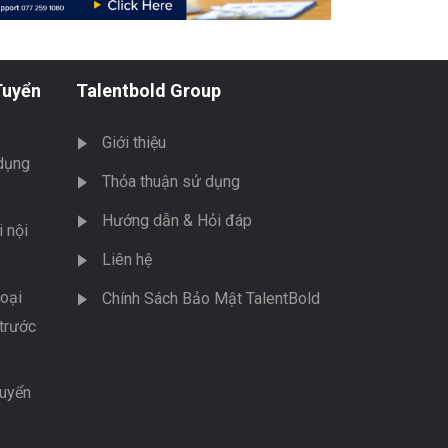
Tuyển
Talentbold Group
Giới thiệu
dụng
Thỏa thuận sử dụng
Hướng dẫn & Hỏi đáp
 nội
Liên hệ
oại
Chính Sách Bảo Mật TalentBold
trước
tuyển