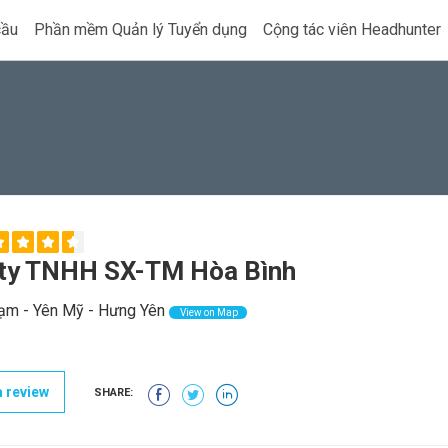
cầu
Phần mềm Quản lý Tuyển dụng
Cộng tác viên Headhunter
ty TNHH SX-TM Hòa Bình
ạm - Yên Mỹ - Hưng Yên
View on Map
 review
SHARE: