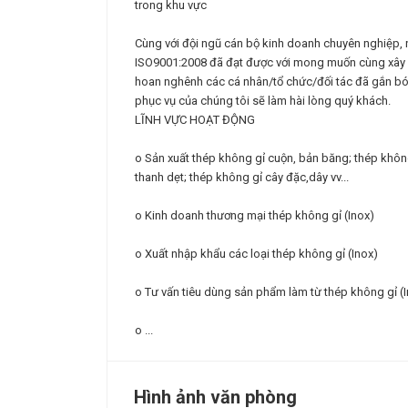
trong khu vực
Cùng với đội ngũ cán bộ kinh doanh chuyên nghiệp, n
ISO9001:2008 đã đạt được với mong muốn cùng xây dự
hoan nghênh các cá nhân/tổ chức/đối tác đã gắn bó 
phục vụ của chúng tôi sẽ làm hài lòng quý khách.
LĨNH VỰC HOẠT ĐỘNG
o Sản xuất thép không gỉ cuộn, bản băng; thép không
thanh dẹt; thép không gỉ cây đặc,dây vv...
o Kinh doanh thương mại thép không gỉ (Inox)
o Xuất nhập khẩu các loại thép không gỉ (Inox)
o Tư vấn tiêu dùng sản phẩm làm từ thép không gỉ (
o ...
Hình ảnh văn phòng