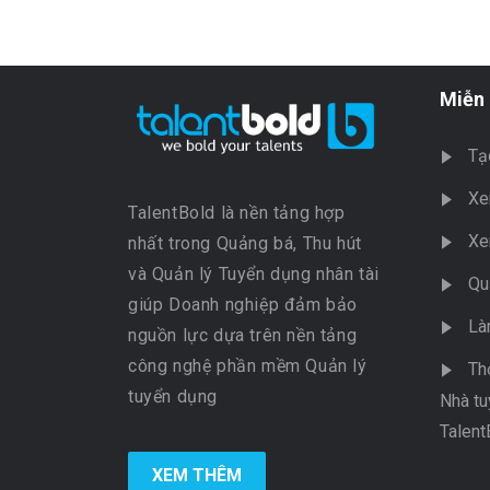
Miễn 
Tạ
Xe
TalentBold là nền tảng hợp
Xe
nhất trong Quảng bá, Thu hút
và Quản lý Tuyển dụng nhân tài
Qu
giúp Doanh nghiệp đảm bảo
Là
nguồn lực dựa trên nền tảng
công nghệ phần mềm Quản lý
Th
tuyển dụng
Nhà tu
Talent
XEM THÊM