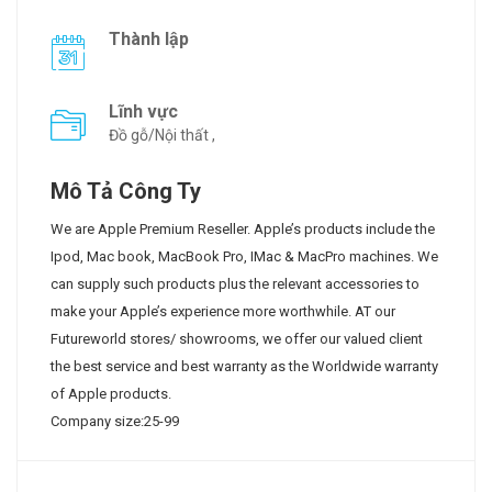
Thành lập
Lĩnh vực
Đồ gỗ/Nội thất ,
Mô Tả Công Ty
We are Apple Premium Reseller. Apple’s products include the
Ipod, Mac book, MacBook Pro, IMac & MacPro machines. We
can supply such products plus the relevant accessories to
make your Apple’s experience more worthwhile. AT our
Futureworld stores/ showrooms, we offer our valued client
the best service and best warranty as the Worldwide warranty
of Apple products.
Company size:25-99