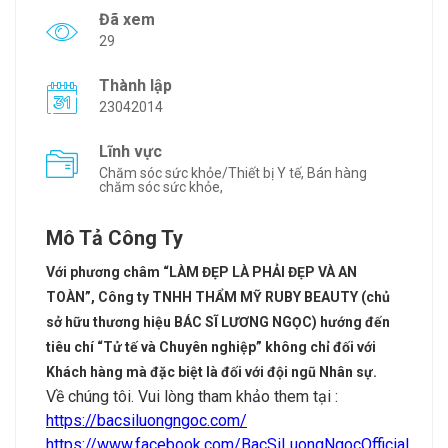
Đã xem
29
Thành lập
23042014
Lĩnh vực
Chăm sóc sức khỏe/Thiết bị Y tế, Bán hàng
chăm sóc sức khỏe,
Mô Tả Công Ty
Với phương châm “LÀM ĐẸP LÀ PHẢI ĐẸP VÀ AN
TOÀN”, Công ty TNHH THẨM MỸ RUBY BEAUTY (chủ
sở hữu thương hiệu BÁC SĨ LƯƠNG NGỌC) hướng đến
tiêu chí “Tử tế và Chuyên nghiệp” không chỉ đối với
Khách hàng mà đặc biệt là đối với đội ngũ Nhân sự.
Về chúng tôi. Vui lòng tham khảo them tại :
https://bacsiluongngoc.com/
https://www.facebook.com/BacSiLuongNgocOfficial