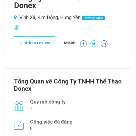
Donex
Vĩnh Xá, Kim Động, Hưng Yên
View on Map
Add a review
SHARE:
Tổng Quan về Công Ty TNHH Thể Thao
Donex
Quy mô công ty
>
Công việc đã đăng
0