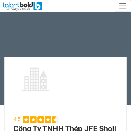
4.5
Công Ty TNHH Thép JFE Shoji