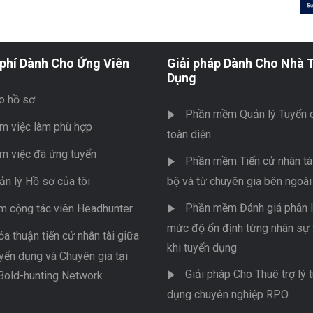
phí Dành Cho Ứng Viên
Giải pháp Dành Cho Nhà 
Dụng
o hồ sơ
Phần mềm Quản lý Tuyển 
m việc làm phù hợp
toàn diện
m việc đã ứng tuyển
Phần mềm Tiến cử nhân tài
ản lý Hồ sơ của tôi
bộ và từ chuyên gia bên ngoài
Phần mềm Đánh giá phân l
m cộng tác viên Headhunter
mức độ ổn định từng nhân sự 
ỏa thuận tiến cử nhân tài giữa
khi tuyển dụng
yển dụng và Chuyên gia tại
Giải pháp Cho Thuê trợ lý 
Bold-hunting Network
dụng chuyên nghiệp RPO