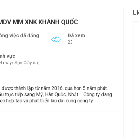
L
TMDV MM XNK KHÁNH QUỐC
ông việc đã đăng
Đã xem
23
ĩnh vực
t may/ Sợi/ Giầy da,
c thành lập từ năm 2016, qua hơn 5 năm phát
ẩu trực tiếp sang Mỹ, Hàn Quốc, Nhật ... Công ty đang
c hợp tác và phát triển lâu dài cùng công ty