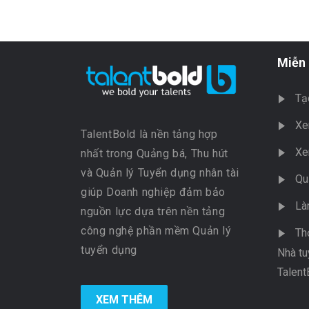
Miễn 
Tạ
Xe
TalentBold là nền tảng hợp
Xe
nhất trong Quảng bá, Thu hút
và Quản lý Tuyển dụng nhân tài
Qu
giúp Doanh nghiệp đảm bảo
Là
nguồn lực dựa trên nền tảng
công nghệ phần mềm Quản lý
Th
tuyển dụng
Nhà tu
Talent
XEM THÊM