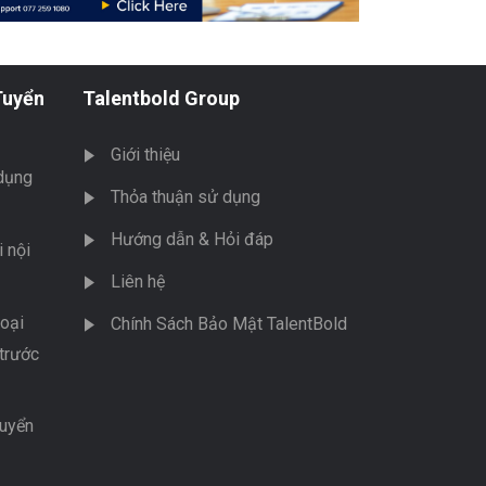
Tuyển
Talentbold Group
Giới thiệu
dụng
Thỏa thuận sử dụng
Hướng dẫn & Hỏi đáp
 nội
Liên hệ
oại
Chính Sách Bảo Mật TalentBold
trước
tuyển