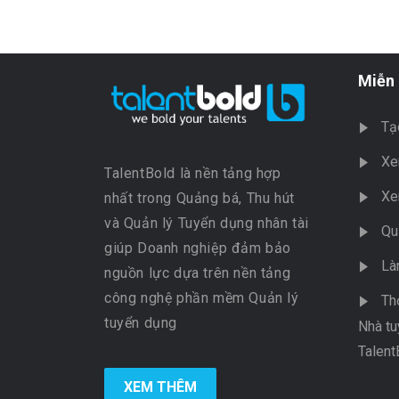
Miễn 
Tạ
Xe
TalentBold là nền tảng hợp
Xe
nhất trong Quảng bá, Thu hút
và Quản lý Tuyển dụng nhân tài
Qu
giúp Doanh nghiệp đảm bảo
Là
nguồn lực dựa trên nền tảng
công nghệ phần mềm Quản lý
Th
tuyển dụng
Nhà tu
Talent
XEM THÊM