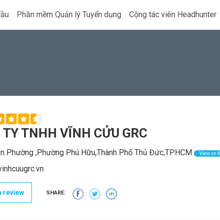
cầu
Phần mềm Quản lý Tuyển dụng
Cộng tác viên Headhunter
 TY TNHH VĨNH CỬU GRC
ên Phường ,Phường Phú Hữu,Thành Phố Thủ Đức,TPHCM
View on 
inhcuugrc.vn
 review
SHARE: