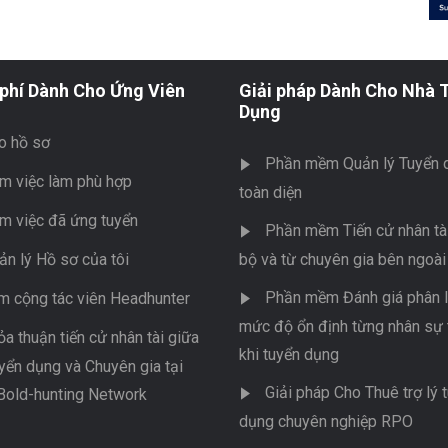
phí Dành Cho Ứng Viên
Giải pháp Dành Cho Nhà 
Dụng
o hồ sơ
Phần mềm Quản lý Tuyển 
m việc làm phù hợp
toàn diện
m việc đã ứng tuyển
Phần mềm Tiến cử nhân tài
ản lý Hồ sơ của tôi
bộ và từ chuyên gia bên ngoài
Phần mềm Đánh giá phân l
m cộng tác viên Headhunter
mức độ ổn định từng nhân sự 
ỏa thuận tiến cử nhân tài giữa
khi tuyển dụng
yển dụng và Chuyên gia tại
Giải pháp Cho Thuê trợ lý 
Bold-hunting Network
dụng chuyên nghiệp RPO