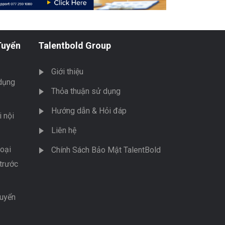
Tuyển
Talentbold Group
Giới thiệu
dụng
Thỏa thuận sử dụng
Hướng dẫn & Hỏi đáp
 nội
Liên hệ
oại
Chính Sách Bảo Mật TalentBold
trước
tuyển