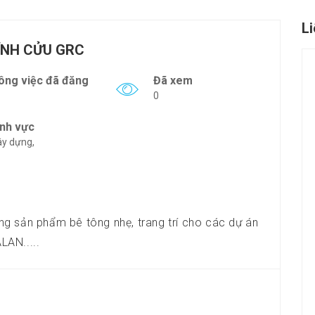
L
ĨNH CỬU GRC
ông việc đã đăng
Đã xem
0
ĩnh vực
y dựng,
g sản phẩm bê tông nhẹ, trang trí cho các dự án
AN.....