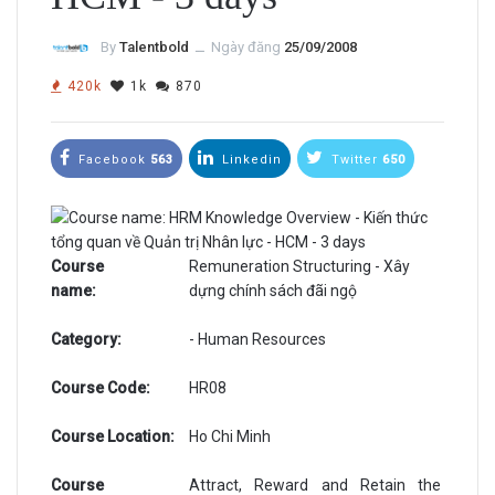
By
Talentbold
ــ
Ngày đăng
25/09/2008
420k
1k
870
Facebook
563
Linkedin
Twitter
650
Course
Remuneration Structuring - Xây
name:
dựng chính sách đãi ngộ
Category:
- Human Resources
Course Code:
HR08
Course Location:
Ho Chi Minh
Course
Attract, Reward and Retain the