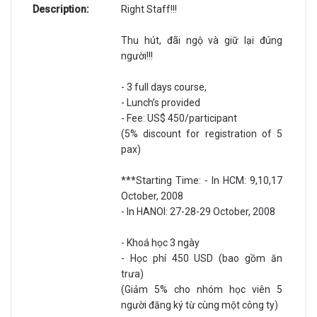
Description:
Right Staff!!!
Thu hút, đãi ngộ và giữ lại đúng
người!!!
- 3 full days course,
- Lunch’s provided
- Fee: US$ 450/participant
(5% discount for registration of 5
pax)
***Starting Time: - In HCM: 9,10,17
October, 2008
- In HANOI: 27-28-29 October, 2008
- Khoá học 3 ngày
- Học phí 450 USD (bao gồm ăn
trưa)
(Giảm 5% cho nhóm học viên 5
người đăng ký từ cùng một công ty)