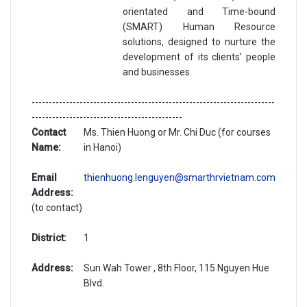
orientated and Time-bound
(SMART) Human Resource
solutions, designed to nurture the
development of its clients’ people
and businesses.
-----------------------------------------------------------------------
--------------------------------------------
Contact
Ms. Thien Huong or Mr. Chi Duc (for courses
Name:
in Hanoi)
Email
thienhuong.lenguyen@smarthrvietnam.com
Address:
(to contact)
District:
1
Address:
Sun Wah Tower , 8th Floor, 115 Nguyen Hue
Blvd.