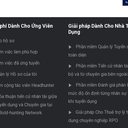
phí Dành Cho Ứng Viên
Giải pháp Dành Cho Nhà 
Dụng
o hồ sơ
Phần mềm Quản lý Tuyển 
m việc làm phù hợp
toàn diện
m việc đã ứng tuyển
Phần mềm Tiến cử nhân tài
ản lý Hồ sơ của tôi
bộ và từ chuyên gia bên ngoài
Phần mềm Đánh giá phân l
m cộng tác viên Headhunter
mức độ ổn định từng nhân sự 
ỏa thuận tiến cử nhân tài giữa
khi tuyển dụng
yển dụng và Chuyên gia tại
Giải pháp Cho Thuê trợ lý 
Bold-hunting Network
dụng chuyên nghiệp RPO