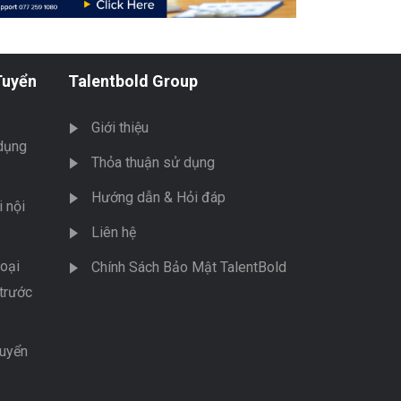
Tuyển
Talentbold Group
Giới thiệu
dụng
Thỏa thuận sử dụng
Hướng dẫn & Hỏi đáp
 nội
Liên hệ
oại
Chính Sách Bảo Mật TalentBold
trước
tuyển