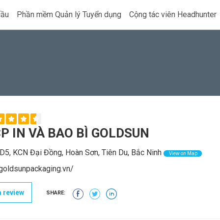
cầu
Phần mềm Quản lý Tuyển dụng
Cộng tác viên Headhunter
P IN VÀ BAO BÌ GOLDSUN
5, KCN Đại Đồng, Hoàn Sơn, Tiên Du, Bắc Ninh
View on Map
/goldsunpackaging.vn/
 review
SHARE: