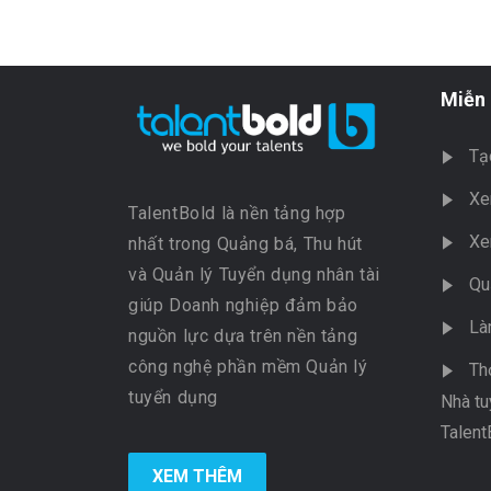
Miễn 
Tạ
Xe
TalentBold là nền tảng hợp
Xe
nhất trong Quảng bá, Thu hút
và Quản lý Tuyển dụng nhân tài
Qu
giúp Doanh nghiệp đảm bảo
Là
nguồn lực dựa trên nền tảng
công nghệ phần mềm Quản lý
Th
tuyển dụng
Nhà tu
Talent
XEM THÊM