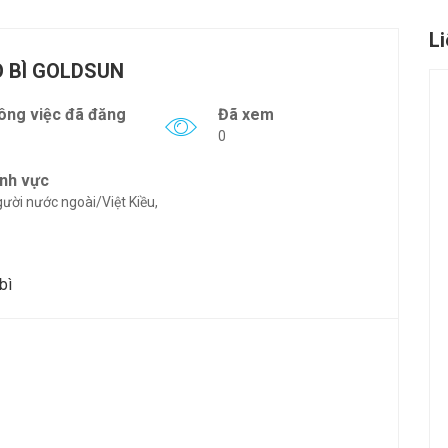
L
O BÌ GOLDSUN
ông việc đã đăng
Đã xem
0
ĩnh vực
ười nước ngoài/Việt Kiều,
bì