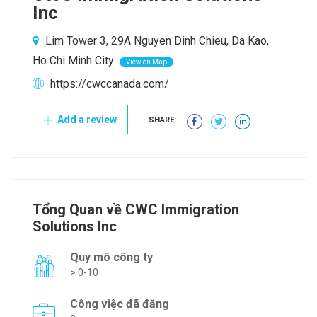
Inc
Lim Tower 3, 29A Nguyen Dinh Chieu, Da Kao,
Ho Chi Minh City
View on Map
https://cwccanada.com/
Add a review
SHARE:
Tổng Quan về CWC Immigration
Solutions Inc
Quy mô công ty
> 0-10
Công việc đã đăng