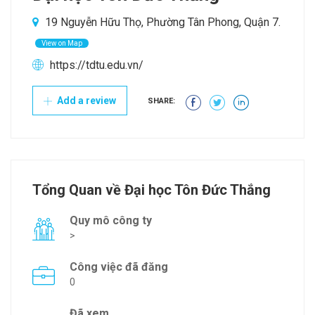
19 Nguyễn Hữu Thọ, Phường Tân Phong, Quận 7.
View on Map
https://tdtu.edu.vn/
Add a review
SHARE:
Tổng Quan về Đại học Tôn Đức Thắng
Quy mô công ty
>
Công việc đã đăng
0
Đã xem