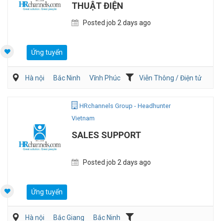
THUẬT ĐIỆN
Posted job 2 days ago
Ứng tuyển
Hà nội
Bắc Ninh
Vĩnh Phúc
Viễn Thông / Điện tử
Điện/HVAC/MEP
HRchannels Group - Headhunter
Vietnam
SALES SUPPORT
Posted job 2 days ago
Ứng tuyển
Hà nội
Bắc Giang
Bắc Ninh