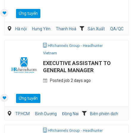
Ứng tuyển
Hà nội
Hưng Yên
Thanh Hoá
Sản Xuất
QA/QC
Kỹ sư Công Nghiệp (IE)/Cải tiến sản xuất
HRchannels Group - Headhunter
Vietnam
EXECUTIVE ASSISTANT TO
GENERAL MANAGER
Posted job 2 days ago
Ứng tuyển
TP.HCM
Bình Dương
Đồng Nai
Biên phiên dịch
Hành chánh/Thư ký
HRchannels Group - Headhunter