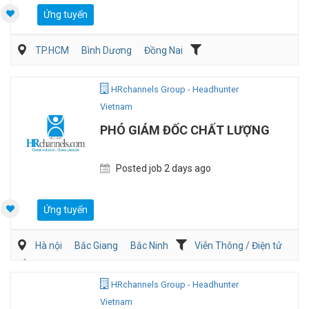
Ứng tuyển
TP.HCM
Bình Dương
Đồng Nai
Dịch vụ khách hàng
QA/QC
HRchannels Group - Headhunter
Vietnam
PHÓ GIÁM ĐỐC CHẤT LƯỢNG
Posted job 2 days ago
Ứng tuyển
Hà nội
Bắc Giang
Bắc Ninh
Viễn Thông / Điện tử
Ôtô / Xe Máy
QA/QC
HRchannels Group - Headhunter
Vietnam