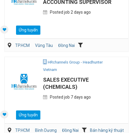
ACCOUNTING SUPERVISOR
Posted job 2 days ago
Ứng tuyển
TP.HCM
Vũng Tàu
Đồng Nai
Kế toán/Tài chính/Kiểm toán
Sản Xuất
HRchannels Group - Headhunter
Vietnam
SALES EXECUTIVE
(CHEMICALS)
Posted job 7 days ago
Ứng tuyển
TP.HCM
Bình Dương
Đồng Nai
Bán hàng kỹ thuật