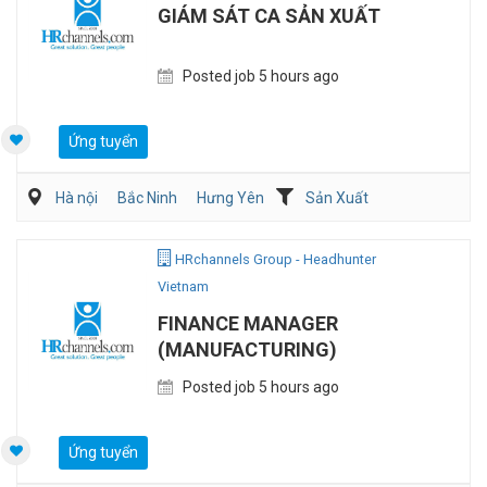
GIÁM SÁT CA SẢN XUẤT
Posted job 5 hours ago
Ứng tuyển
Hà nội
Bắc Ninh
Hưng Yên
Sản Xuất
Kỹ sư Công Nghiệp (IE)/Cải tiến sản xuất
HRchannels Group - Headhunter
Vietnam
FINANCE MANAGER
(MANUFACTURING)
Posted job 5 hours ago
Ứng tuyển