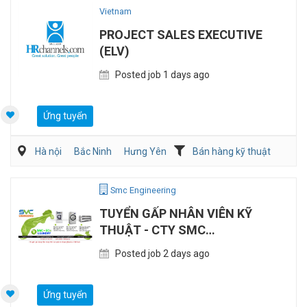
Vietnam
PROJECT SALES EXECUTIVE
(ELV)
Posted job 1 days ago
Ứng tuyển
Hà nội
Bắc Ninh
Hưng Yên
Bán hàng kỹ thuật
Điện/HVAC/MEP
Smc Engineering
TUYỂN GẤP NHÂN VIÊN KỸ
THUẬT - CTY SMC
ENGINEERING
Posted job 2 days ago
Ứng tuyển