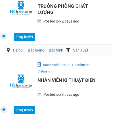
TRƯỞNG PHÒNG CHẤT
LƯỢNG
Posted job 2 days ago
Ứng tuyển
Hà nội
Bắc Giang
Bắc Ninh
Sản Xuất
Viễn Thông / Điện tử
QA/QC
HRchannels Group - Headhunter
Vietnam
NHÂN VIÊN KĨ THUẬT ĐIỆN
Posted job 3 days ago
Ứng tuyển