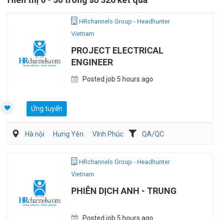
HRchannels Group - Headhunter
Vietnam
PROJECT ELECTRICAL
ENGINEER
Posted job 5 hours ago
Ứng tuyển
Hà nội
Hưng Yên
Vĩnh Phúc
QA/QC
Kỹ sư Công Nghiệp (IE)/Cải tiến sản xuất
Điện/HVAC/MEP
HRchannels Group - Headhunter
Vietnam
PHIÊN DỊCH ANH - TRUNG
Posted job 5 hours ago