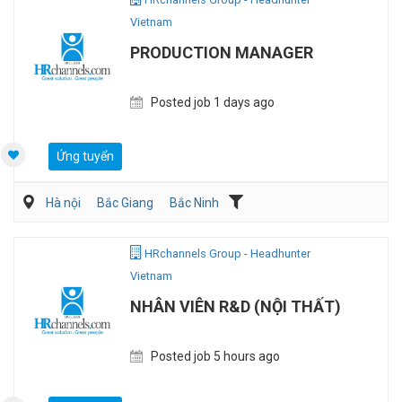
Vietnam
PRODUCTION MANAGER
Posted job 1 days ago
Ứng tuyển
Hà nội
Bắc Giang
Bắc Ninh
Dệt may/ Sợi/ Giầy da
Kỹ sư Công Nghiệp (IE)/Cải tiến sản xuất
HRchannels Group - Headhunter
Vietnam
NHÂN VIÊN R&D (NỘI THẤT)
Posted job 5 hours ago