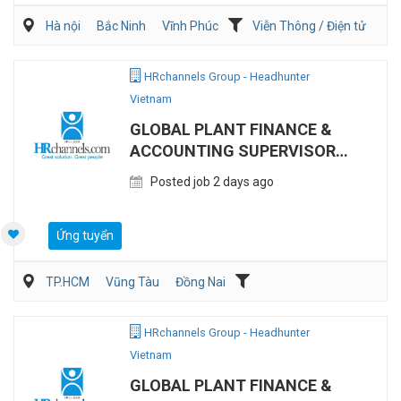
Hà nội
Bắc Ninh
Vĩnh Phúc
Viễn Thông / Điện tử
Xây dựng
Điện/HVAC/MEP
HRchannels Group - Headhunter
Vietnam
GLOBAL PLANT FINANCE &
ACCOUNTING SUPERVISOR
(MANUFACTURING)
Posted job 2 days ago
Ứng tuyển
TP.HCM
Vũng Tàu
Đồng Nai
Kế toán/Tài chính/Kiểm toán
Sản Xuất
HRchannels Group - Headhunter
Vietnam
GLOBAL PLANT FINANCE &