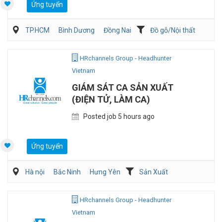
Ứng tuyển
TP.HCM
Bình Dương
Đồng Nai
Đồ gỗ/Nội thất
Kiến trúc/ Thiết Kế
Nghiên cứu phát triển sản phẩm
HRchannels Group - Headhunter
Vietnam
GIÁM SÁT CA SẢN XUẤT
(ĐIỆN TỬ, LÀM CA)
Posted job 5 hours ago
Ứng tuyển
Hà nội
Bắc Ninh
Hưng Yên
Sản Xuất
Kỹ sư Công Nghiệp (IE)/Cải tiến sản xuất
HRchannels Group - Headhunter
Vietnam