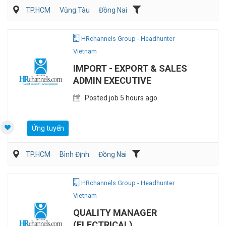
TP.HCM
Vũng Tàu
Đồng Nai
Kế toán/Tài chính/Kiểm toán
Quản lý điều hành
Sản Xuất
HRchannels Group - Headhunter
Vietnam
IMPORT - EXPORT & SALES
ADMIN EXECUTIVE
Posted job 5 hours ago
Ứng tuyển
TP.HCM
Bình Định
Đồng Nai
Vận Chuyển/Giao Nhận
Xuất nhập khẩu
HRchannels Group - Headhunter
Vietnam
QUALITY MANAGER
(ELECTRICAL)