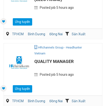
Posted job 5 hours ago
Ứng tuyển
TP.HCM
Bình Dương
Đồng Nai
Sản Xuất
Viễn Thông / Điện tử
QA/QC
HRchannels Group - Headhunter
Vietnam
QUALITY MANAGER
Posted job 5 hours ago
Ứng tuyển
TP.HCM
Bình Dương
Đồng Nai
Sản Xuất