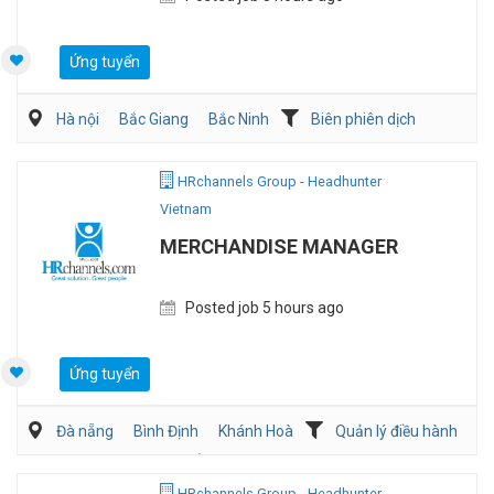
Ứng tuyển
Hà nội
Bắc Giang
Bắc Ninh
Biên phiên dịch
Sản Xuất
HRchannels Group - Headhunter
Vietnam
MERCHANDISE MANAGER
Posted job 5 hours ago
Ứng tuyển
Đà nẵng
Bình Định
Khánh Hoà
Quản lý điều hành
Mua hàng/Chuỗi Cung Ứng
Bán hàng (May mặc/Phụ kiện)
HRchannels Group - Headhunter