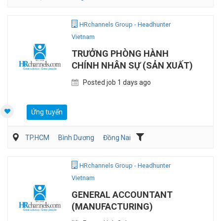
Vận Chuyển/Giao Nhận
Bán hàng (Khác)
Sales Logistic
HRchannels Group - Headhunter
Vietnam
TRƯỞNG PHÒNG HÀNH
CHÍNH NHÂN SỰ (SẢN XUẤT)
Posted job 1 days ago
Ứng tuyển
TP.HCM
Bình Dương
Đồng Nai
Hành chánh/Thư ký
Nhân sự
Sản Xuất
HRchannels Group - Headhunter
Vietnam
GENERAL ACCOUNTANT
(MANUFACTURING)