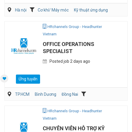
Hà nội
Cơ khí/ Máy móc
Kỹ thuật ứng dụng
Kỹ sư Công Nghiệp (IE)/Cải tiến sản xuất
HRchannels Group - Headhunter
Vietnam
OFFICE OPERATIONS
SPECIALIST
Posted job 2 days ago
Ứng tuyển
TP.HCM
Bình Dương
Đồng Nai
Hành chánh/Thư ký
Nhân sự
HRchannels Group - Headhunter
Vietnam
CHUYÊN VIÊN HỖ TRỢ KỸ