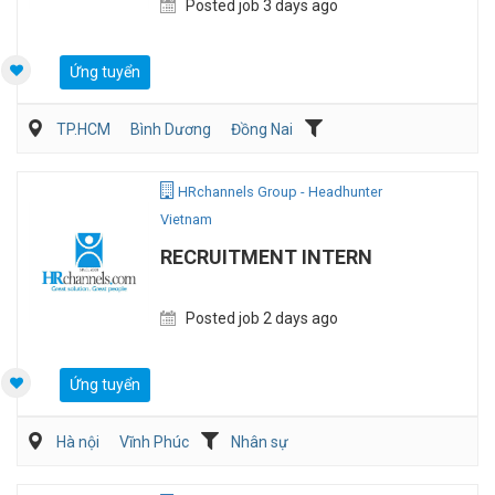
Posted job 3 days ago
Ứng tuyển
TP.HCM
Bình Dương
Đồng Nai
Kế toán/Tài chính/Kiểm toán
Sản Xuất
HRchannels Group - Headhunter
Vietnam
RECRUITMENT INTERN
Posted job 2 days ago
Ứng tuyển
Hà nội
Vĩnh Phúc
Nhân sự