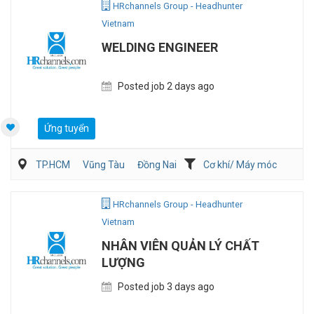
HRchannels Group - Headhunter
Vietnam
WELDING ENGINEER
Posted job 2 days ago
Ứng tuyển
TP.HCM
Vũng Tàu
Đồng Nai
Cơ khí/ Máy móc
Sản Xuất
QA/QC
HRchannels Group - Headhunter
Vietnam
NHÂN VIÊN QUẢN LÝ CHẤT
LƯỢNG
Posted job 3 days ago