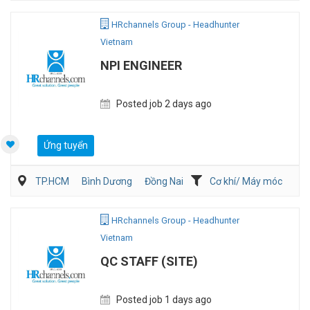
Viễn Thông / Điện tử
QA/QC
HRchannels Group - Headhunter
Vietnam
NPI ENGINEER
Posted job 2 days ago
Ứng tuyển
TP.HCM
Bình Dương
Đồng Nai
Cơ khí/ Máy móc
Kỹ thuật ứng dụng
Sản Xuất
HRchannels Group - Headhunter
Vietnam
QC STAFF (SITE)
Posted job 1 days ago