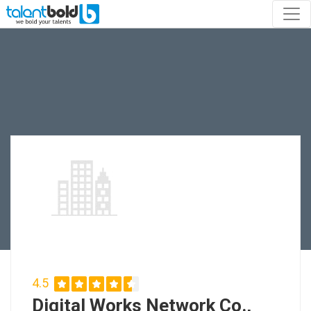
4.5
Digital Works Network Co.,