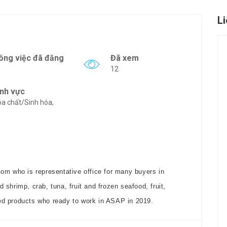
L
ông việc đã đăng
Đã xem
12
ĩnh vực
a chất/Sinh hóa,
.com
who is representative office for many buyers in
 shrimp, crab, tuna, fruit and frozen seafood, fruit,
ed products who ready to work in ASAP in 2019.