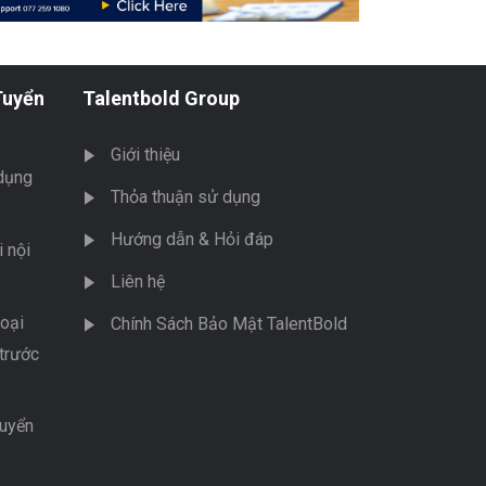
Tuyển
Talentbold Group
Giới thiệu
dụng
Thỏa thuận sử dụng
Hướng dẫn & Hỏi đáp
 nội
Liên hệ
oại
Chính Sách Bảo Mật TalentBold
trước
tuyển