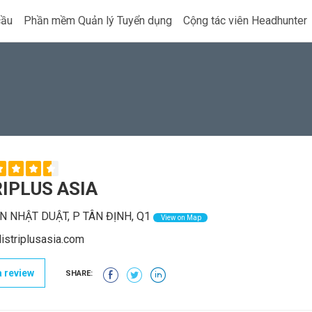
cầu
Phần mềm Quản lý Tuyển dụng
Cộng tác viên Headhunter
IPLUS ASIA
N NHẬT DUẬT, P TÂN ĐỊNH, Q1
View on Map
istriplusasia.com
 review
SHARE: