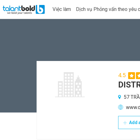
Việc làm
Dịch vụ Phỏng vấn theo yêu 
4.5
DISTR
57 TRẦ
www.d
Add a