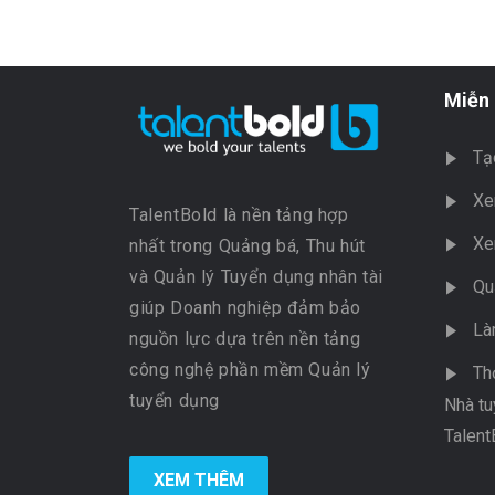
Miễn 
Tạ
Xe
TalentBold là nền tảng hợp
Xe
nhất trong Quảng bá, Thu hút
và Quản lý Tuyển dụng nhân tài
Qu
giúp Doanh nghiệp đảm bảo
Là
nguồn lực dựa trên nền tảng
công nghệ phần mềm Quản lý
Th
tuyển dụng
Nhà tu
Talent
XEM THÊM