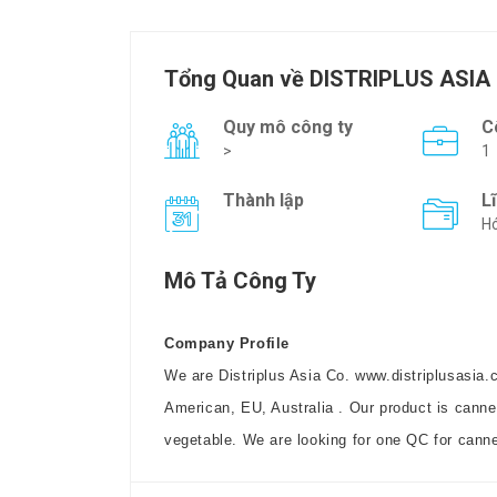
Tổng Quan về DISTRIPLUS ASIA
Quy mô công ty
C
>
1
Thành lập
L
Hó
Mô Tả Công Ty
Company Profile
We are
Distriplus
Asia Co.
www.distriplusasia
American, EU,
Australia
. Our product is canned
vegetable. We are looking for one QC for cann